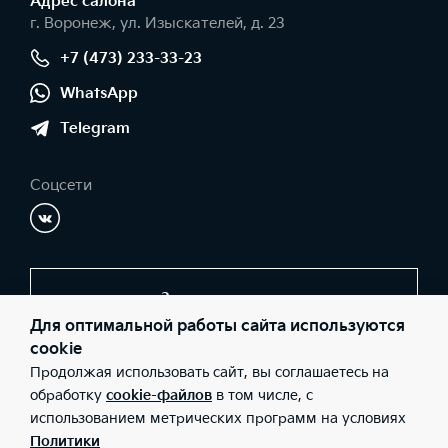
Адрес салонa
г. Воронеж, ул. Изыскателей, д. 23
+7 (473) 233-33-23
WhatsApp
Telegram
Соцсети
Заказать звонок
Для оптимальной работы сайта используются
cookie
Продолжая использовать сайт, вы соглашаетесь на
© 2026 Юридические лица ООО "СОКРАТ СПБ" (Фактический
адрес: г. Воронеж, ул. Изыскателей, д. 23; Телефон: +7 (473) 233-
обработку
cookie-файлов
в том числе, с
33-23; ИНН: 3662075500; ОГРН: 1183668006873), ООО «Киа
использованием метрических программ на условиях
Россия и СНГ» (Фактический адрес: г.Москва, Валовая 26;
Телефон: 8 800 301 08 80; ИНН: 7728674093; ОГРН:
Политики