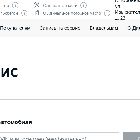
г. Воронеж
ул.
 авто
Сервис и запчасти
Изыскател
 пробегом
Оригинальное моторное масло
д. 23
Покупателям
Запись на сервис
Владельцам
О Ди
вис
автомобиля