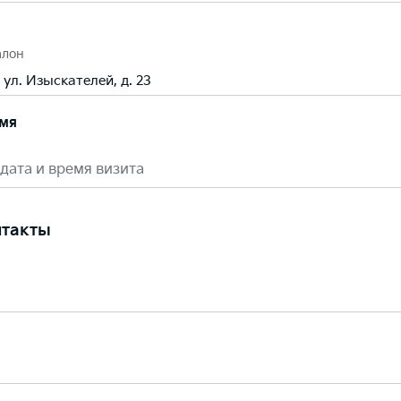
алон
 ул. Изыскателей, д. 23
емя
дата и время визита
нтакты