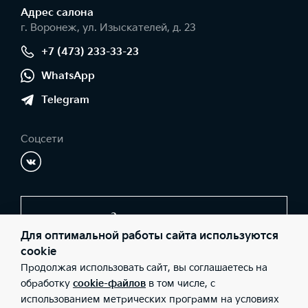
Адрес салонa
г. Воронеж, ул. Изыскателей, д. 23
+7 (473) 233-33-23
WhatsApp
Telegram
Соцсети
Заказать звонок
Для оптимальной работы сайта используются
cookie
Продолжая использовать сайт, вы соглашаетесь на
© 2026 Юридические лица ООО "СОКРАТ СПБ" (Фактический
адрес: г. Воронеж, ул. Изыскателей, д. 23; Телефон: +7 (473) 233-
обработку
cookie-файлов
в том числе, с
33-23; ИНН: 3662075500; ОГРН: 1183668006873), ООО «Киа
использованием метрических программ на условиях
Россия и СНГ» (Фактический адрес: г.Москва, Валовая 26;