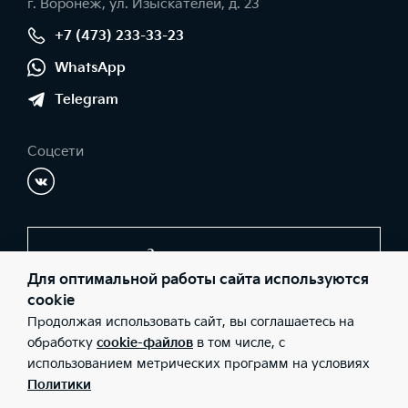
г. Воронеж, ул. Изыскателей, д. 23
+7 (473) 233-33-23
WhatsApp
Telegram
Соцсети
Заказать звонок
Для оптимальной работы сайта используются
cookie
Продолжая использовать сайт, вы соглашаетесь на
© 2026 Юридические лица ООО "СОКРАТ СПБ" (Фактический
адрес: г. Воронеж, ул. Изыскателей, д. 23; Телефон: +7 (473) 233-
обработку
cookie-файлов
в том числе, с
33-23; ИНН: 3662075500; ОГРН: 1183668006873), ООО «Киа
использованием метрических программ на условиях
Россия и СНГ» (Фактический адрес: г.Москва, Валовая 26;
Телефон: 8 800 301 08 80; ИНН: 7728674093; ОГРН:
Политики
5087746291760) ведут деятельность на территории РФ в
соответствии с законодательством РФ. Реализуемые товары