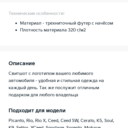
Технические особенности:
Материал - трехниточный футер с начёсом
Плотность материала 320 г/м2
Описание
Свитшот с логотипом вашего любимого
автомобиля - удобная и стильная одежда на
каждый день. Так же послужит отличным
подарком для любого владельца
Подходит для модели
Picanto
,
Rio
,
Rio X
,
Ceed
,
Ceed SW
,
Cerato
,
K5
,
Soul
,
K9
,
Seltos
,
XCeed
,
Sportage
,
Sorento
,
Mohave