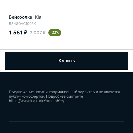
Бейсболка, Kia
R8480AC1095K
1 561 ₽
2 007 ₽
-22%
Купить
Предложение носит информационный характер и не является
публичной офертой. Подробнее смотрите
https://www.kia.ru/info/notoffer/