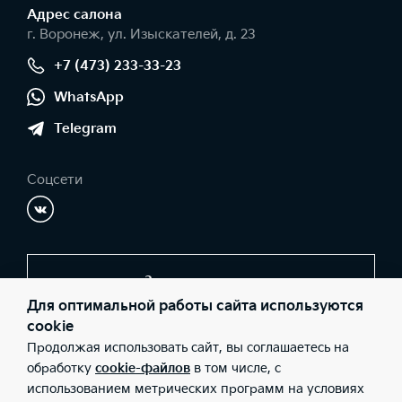
Адрес салонa
г. Воронеж, ул. Изыскателей, д. 23
+7 (473) 233-33-23
WhatsApp
Telegram
Соцсети
Заказать звонок
Для оптимальной работы сайта используются
cookie
Продолжая использовать сайт, вы соглашаетесь на
© 2026 Юридические лица ООО "СОКРАТ СПБ" (Фактический
адрес: г. Воронеж, ул. Изыскателей, д. 23; Телефон: +7 (473) 233-
обработку
cookie-файлов
в том числе, с
33-23; ИНН: 3662075500; ОГРН: 1183668006873), ООО «Киа
использованием метрических программ на условиях
Россия и СНГ» (Фактический адрес: г.Москва, Валовая 26;