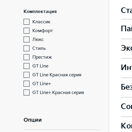
Ст
Комплектация
Классик
Па
Комфорт
Люкс
Эк
Подо
Стиль
Престиж
GT Line
Ин
Легк
GT Line Красная серия
Элек
GT Line+
—
Бе
Сиде
GT Line+ Красная серия
Легк
Боко
Со
Коле
—
—
Сиде
Опции
Ко
Пред
Внеш
—