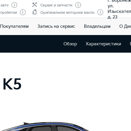
г. Воронеж
ул.
 авто
Сервис и запчасти
Изыскател
 пробегом
Оригинальное моторное масло
д. 23
Покупателям
Запись на сервис
Владельцам
О Ди
Обзор
Характеристики
 K5