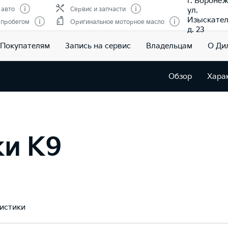
г. Воронеж
ул.
 авто
Сервис и запчасти
Изыскател
 пробегом
Оригинальное моторное масло
д. 23
Покупателям
Запись на сервис
Владельцам
О Ди
Обзор
Хара
ки K9
истики