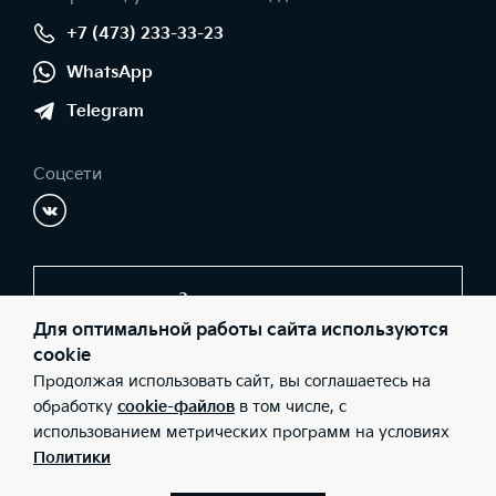
+7 (473) 233-33-23
WhatsApp
Telegram
Соцсети
Заказать звонок
Для оптимальной работы сайта используются
cookie
Продолжая использовать сайт, вы соглашаетесь на
© 2026 Юридические лица ООО "СОКРАТ СПБ" (Фактический
адрес: г. Воронеж, ул. Изыскателей, д. 23; Телефон: +7 (473) 233-
обработку
cookie-файлов
в том числе, с
33-23; ИНН: 3662075500; ОГРН: 1183668006873), ООО «Киа
использованием метрических программ на условиях
Россия и СНГ» (Фактический адрес: г.Москва, Валовая 26;
Телефон: 8 800 301 08 80; ИНН: 7728674093; ОГРН:
Политики
5087746291760) ведут деятельность на территории РФ в
соответствии с законодательством РФ. Реализуемые товары