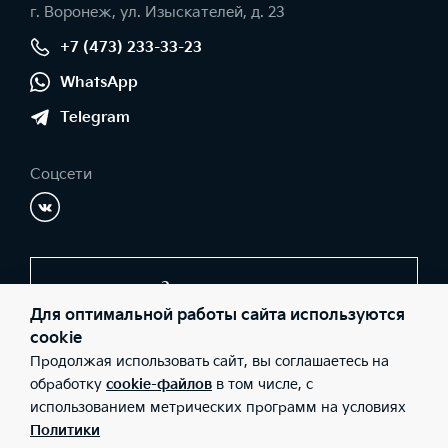
г. Воронеж, ул. Изыскателей, д. 23
+7 (473) 233-33-23
WhatsApp
Telegram
Соцсети
Заказать звонок
Для оптимальной работы сайта используются
cookie
Продолжая использовать сайт, вы соглашаетесь на
© 2026 Юридические лица ООО "СОКРАТ СПБ" (Фактический
адрес: г. Воронеж, ул. Изыскателей, д. 23; Телефон: +7 (473) 233-
обработку
cookie-файлов
в том числе, с
33-23; ИНН: 3662075500; ОГРН: 1183668006873), ООО «Киа
использованием метрических программ на условиях
Россия и СНГ» (Фактический адрес: г.Москва, Валовая 26;
Телефон: 8 800 301 08 80; ИНН: 7728674093; ОГРН:
Политики
5087746291760) ведут деятельность на территории РФ в