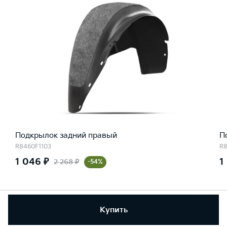
Подкрылок задний правый
П
R8460F1103
R8
1 046 ₽
1
2 268 ₽
-54%
Купить