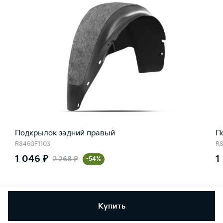
Подкрылок задний правый
П
R8460F1103
R8
1 046 ₽
1
2 268 ₽
-54%
Купить